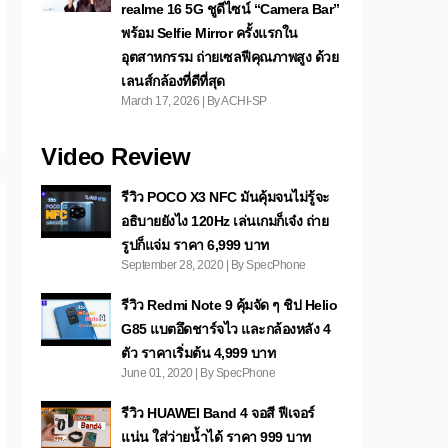
realme 16 5G ชูดีไซน์ “Camera Bar”
พร้อม Selfie Mirror ครั้งแรกใน
อุตสาหกรรม ถ่ายเซลฟีคุณภาพสูง ด้วย
เลนส์กล้องที่ดีที่สุด
March 17, 2026 | By ACHI-SP
Video Review
รีวิว POCO X3 NFC มันคุ้มจนไม่รู้จะ
อธิบายยังไง 120Hz เล่นเกมก็เจ๋ง ถ่าย
รูปก็แจ่ม ราคา 6,999 บาท
September 28, 2020 | By SpecPhone
รีวิว Redmi Note 9 คุ้มจัด ๆ ชิป Helio
G85 แบตอึดชาร์จไว และกล้องหลัง 4
ตัว ราคาเริ่มต้น 4,999 บาท
June 01, 2020 | By SpecPhone
รีวิว HUAWEI Band 4 จอสี ฟีเจอร์
แน่น ใส่ว่ายน้ำได้ ราคา 999 บาท