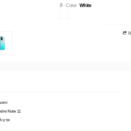
สี - Color
White
S
aomi
dmi Note 11
A บาท