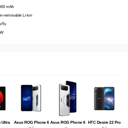
000 mAh
n-removable Li-Ion
งรับ
3W
 Ultra
Asus ROG Phone 6
Asus ROG Phone 6
HTC Desire 22 Pro
฿ 0
฿ 0