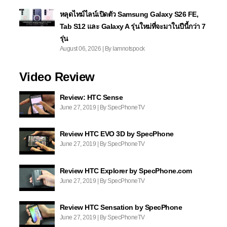
หลุดไทม์ไลน์เปิดตัว Samsung Galaxy S26 FE,
Tab S12 และ Galaxy A รุ่นใหม่ที่จะมาในปีนี้กว่า 7
รุ่น
August 06, 2026 | By Iamnotspock
Video Review
Review: HTC Sense
June 27, 2019 | By SpecPhoneTV
Review HTC EVO 3D by SpecPhone
June 27, 2019 | By SpecPhoneTV
Review HTC Explorer by SpecPhone.com
June 27, 2019 | By SpecPhoneTV
Review HTC Sensation by SpecPhone
June 27, 2019 | By SpecPhoneTV