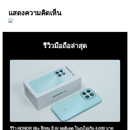
แสดงความคิดเห็น
รีวิวมือถือล่าสุด
รีวิว HONOR X6c ถึกทน มี AI จอสู้แดด ในงบไม่เกิน 4,000 บาท