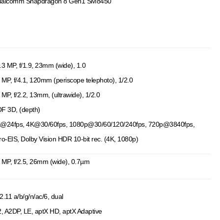
alcomm Snapdragon 8 Gen1 SM8450
.3 MP, f/1.9, 23mm (wide), 1.0
 MP, f/4.1, 120mm (periscope telephoto), 1/2.0
 MP, f/2.2, 13mm, (ultrawide), 1/2.0
F 3D, (depth)
@24fps, 4K@30/60fps, 1080p@30/60/120/240fps, 720p@3840fps,
ro-EIS, Dolby Vision HDR 10-bit rec. (4K, 1080p)
 MP, f/2.5, 26mm (wide), 0.7µm
2.11 a/b/g/n/ac/6, dual
2, A2DP, LE, aptX HD, aptX Adaptive