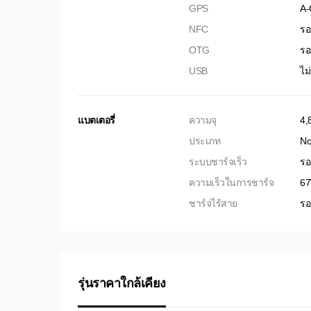
GPS
A-
NFC
รอ
OTG
รอ
USB
ไม
แบตเตอรี่
ความจุ
4,
ประเภท
No
ระบบชาร์จเร็ว
รอ
ความเร็วในการชาร์จ
6
ชาร์จไร้สาย
รอ
รุ่นราคาใกล้เคียง