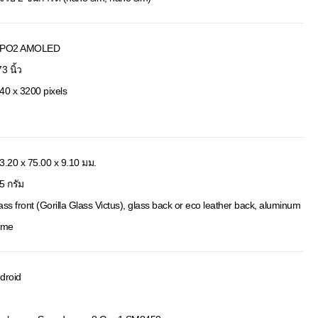
TPO2 AMOLED
3 นิ้ว
40 x 3200 pixels
3.20 x 75.00 x 9.10 มม.
5 กรัม
ass front (Gorilla Glass Victus), glass back or eco leather back, aluminum
ame
droid