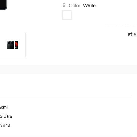
สี - Color
White
S
aomi
S Ultra
A บาท