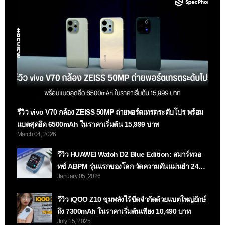
รีวิว vivo V70 กล้อง ZEISS 50MP ถ่ายพอร์ตเทรตระดับโปร พร้อม
แบตสุดอึด 6500mAh ในราคาเริ่มต้น 15,999 บาท
March 04, 2026
รีวิว HUAWEI Watch D2 Blue Edition: สมาร์ทวอ
ทช์ ABPM รุ่นแรกของโลก วัดความดันแม่นยำ 24
January 05, 2026
ชม. ในดีไซน์สีน้ำเงินสุดสปอร์ต!
รีวิว iQOO Z10 ขุมพลังไร้ขีดจำกัดด้วยแบตใหญ่ยักษ์
ถึง 7300mAh ในราคาเริ่มต้นเพียง 10,490 บาท
July 15, 2025