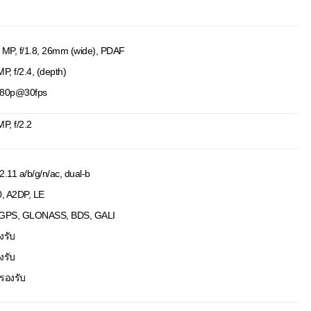
 MP, f/1.8, 26mm (wide), PDAF
MP, f/2.4, (depth)
80p@30fps
MP, f/2.2
2.11 a/b/g/n/ac, dual-b
0, A2DP, LE
GPS, GLONASS, BDS, GALI
งรับ
งรับ
่รองรับ