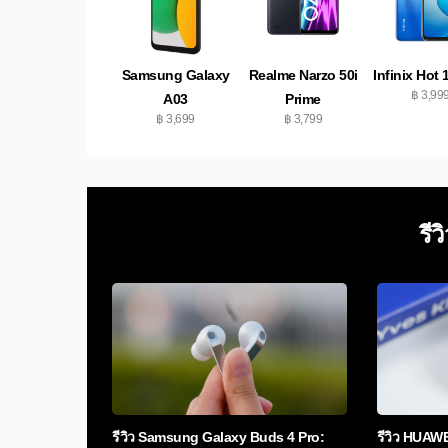
Samsung Galaxy
Realme Narzo 50i
Infinix Hot 
฿ 3,99
A03
Prime
฿ 3,699
฿ 3,799
รีว
รีวิว Samsung Galaxy Buds 4 Pro:
รีวิว HUAW