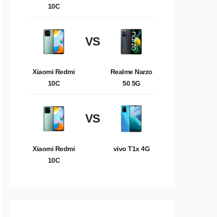
10C
VS
Xiaomi Redmi
Realme Narzo
10C
50 5G
VS
Xiaomi Redmi
vivo T1x 4G
10C