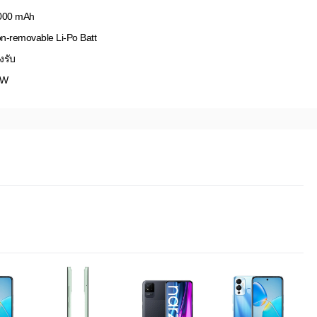
000 mAh
n-removable Li-Po Batt
งรับ
8W