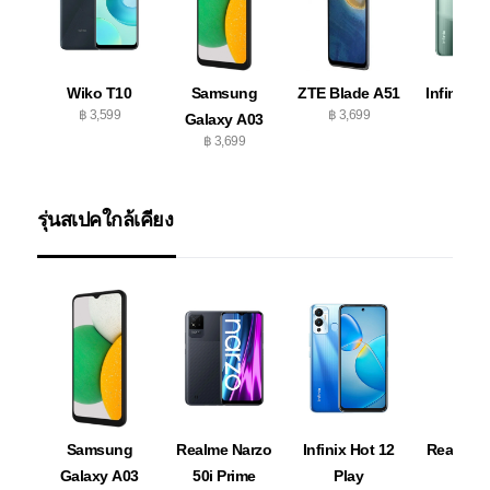
Wiko T10
Samsung
ZTE Blade A51
Infinix Ho
฿ 3,599
฿ 3,699
฿ 3,79
Galaxy A03
฿ 3,699
รุ่นสเปคใกล้เคียง
Samsung
Realme Narzo
Infinix Hot 12
Realme N
Galaxy A03
50i Prime
Play
50i