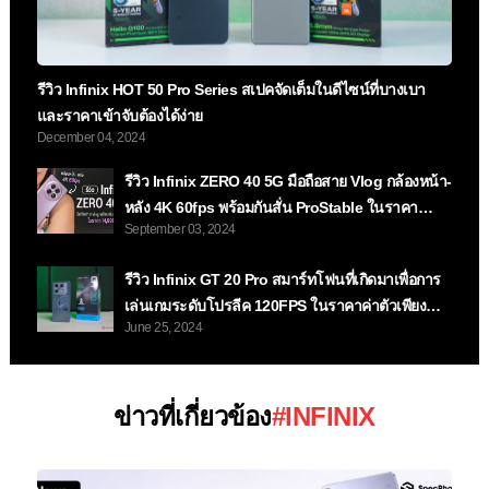
รีวิว Infinix HOT 50 Pro Series สเปคจัดเต็มในดีไซน์ที่บางเบา
และราคาเข้าจับต้องได้ง่าย
December 04, 2024
รีวิว Infinix ZERO 40 5G มือถือสาย Vlog กล้องหน้า-
หลัง 4K 60fps พร้อมกันสั่น ProStable ในราคา
September 03, 2024
14,999 บาท
รีวิว Infinix GT 20 Pro สมาร์ทโฟนที่เกิดมาเพื่อการ
เล่นเกมระดับโปรลีค 120FPS ในราคาค่าตัวเพียง
June 25, 2024
12,999 บาทเท่านั้น
ข่าวที่เกี่ยวข้อง
#INFINIX